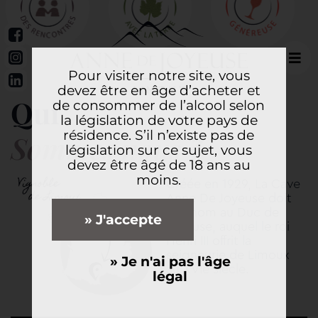
Pour visiter notre site, vous
devez être en âge d’acheter et
Qui
de consommer de l’alcool selon
la législation de votre pays de
résidence. S’il n’existe pas de
Sommes nous ?
législation sur ce sujet, vous
devez être âgé de 18 ans au
moins.
Créée en 1929, La Cave
Anne De Joyeuse doit
son nom au Duc de
» J'accepte
Joyeuse, auquel le roi
Henri III offrit la
seigneurie de Limoux
» Je n'ai pas l'âge
au XVIe siècle.
légal