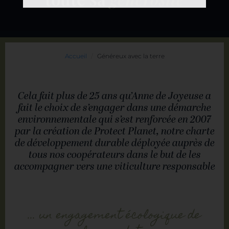
Accueil
Généreux avec la terre
Cela fait plus de 25 ans qu’Anne de Joyeuse a
fait le choix de s’engager dans une démarche
environnementale qui s’est renforcée en 2007
par la création de Protect Planet, notre charte
de développement durable déployée auprès de
tous nos coopérateurs dans le but de les
accompagner vers une viticulture responsable
... un engagement écologique de