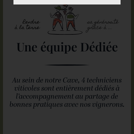
Une équipe
Dédiée
Au sein de notre Cave, 4 techniciens
viticoles sont entièrement dédiés à
l’accompagnement au partage de
bonnes pratiques avec nos vignerons.