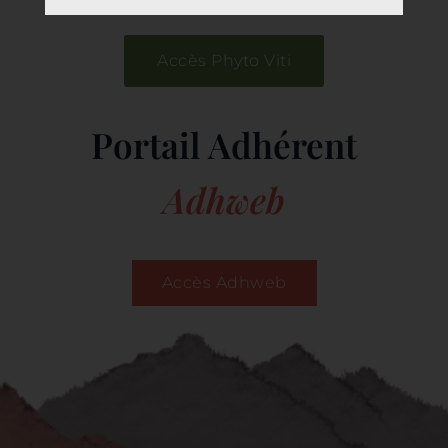
Accès Phyto Viti
Portail Adhérent
Adhweb
Accès Adhweb