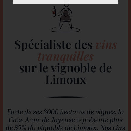
Spécialiste des
vins
tranquilles
sur le vignoble de
Limoux
Forte de ses 3000 hectares de vignes, la
Cave Anne de Joyeuse représente plus
de 35% du vignoble de Limoux. Nos vins