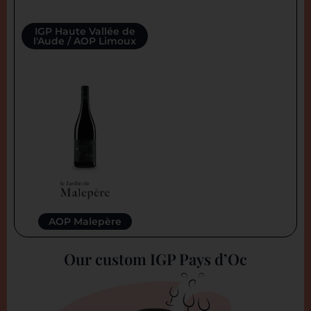
IGP Haute Vallée de
l'Aude / AOP Limoux
AOP Malepère
Our custom IGP Pays d’Oc