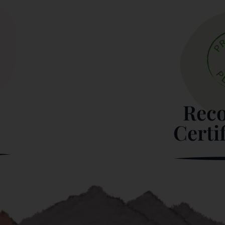
Reco
Certi