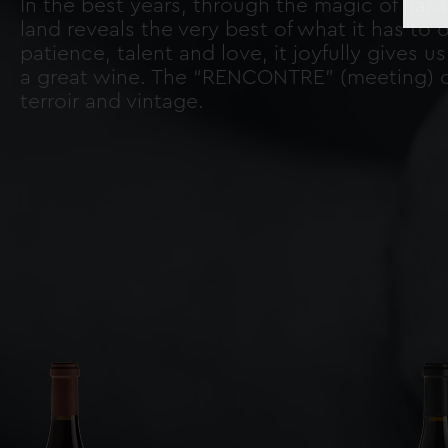
In the best years, through the magic of hard
land reveals the very best of what it has to o
patience, talent and love, it joyfully gives u
a great wine. The “RENCONTRE” (meeting) 
terroir and vintage.