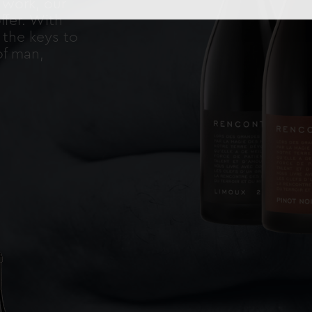
 work, our
ffer. With
s the keys to
of man,