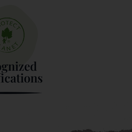
gnized
fications