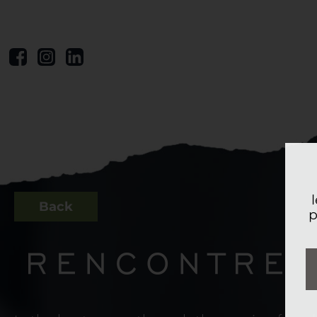
Back
p