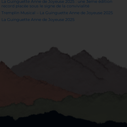
La Guinguette Anne de Joyeuse 2025 : une 3eme édition
record placée sous le signe de la convivialité
Tremplin Musical – La Guinguette Anne de Joyeuse 2025
La Guinguette Anne de Joyeuse 2025