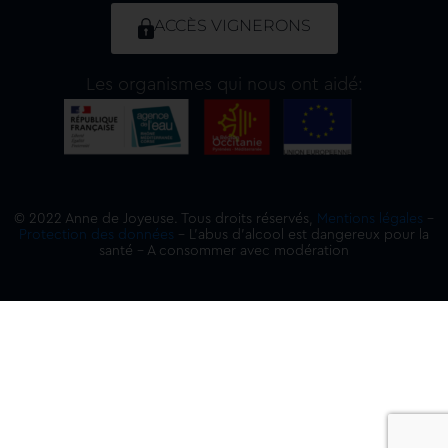
ACCÈS VIGNERONS
Les organismes qui nous ont aidé:
© 2022 Anne de Joyeuse. Tous droits réservés,
Mentions légales
–
Protection des données
– L’abus d’alcool est dangereux pour la
santé – A consommer avec modération