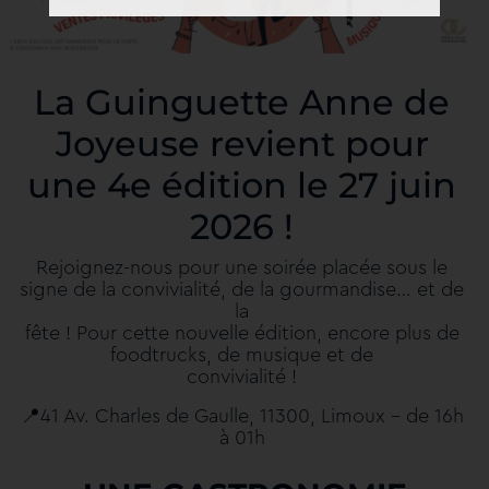
La Guinguette Anne de
Joyeuse revient pour
une 4e édition le 27 juin
2026 !
Rejoignez-nous pour une soirée placée sous le
signe de la convivialité, de la gourmandise… et de
la
fête ! Pour cette nouvelle édition, encore plus de
foodtrucks, de musique et de
convivialité !
📍
41 Av. Charles de Gaulle, 11300, Limoux – de 16h
à 01h