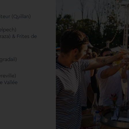
teur (Quillan)
elpech)
aza) & Frites de
radail)
eville)
e Vallée