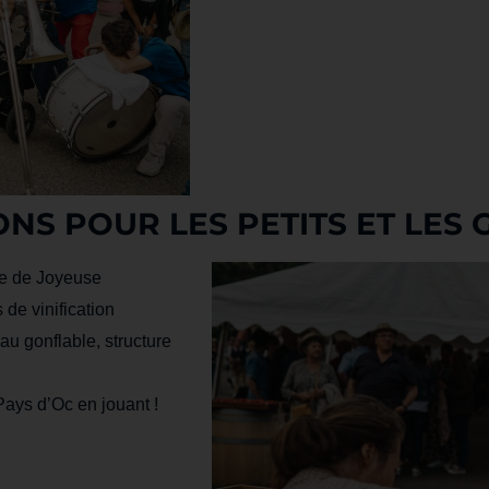
NS POUR LES PETITS ET LES 
ne de Joyeuse
de vinification
au gonflable, structure
ays d’Oc en jouant !