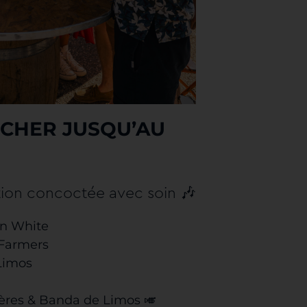
CHER JUSQU’AU
🎶
ion concoctée avec soin
’n White
 Farmers
 Limos
hères & ‎Banda de Limos
🎺